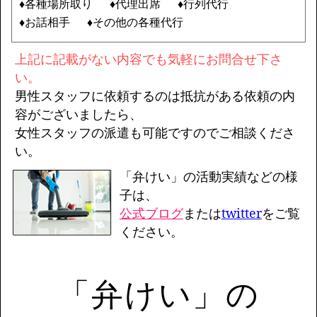
♦各種場所取り
♦代理出席
♦行列代行
♦お話相手
♦その他の各種代行
上記に記載がない内容でも気軽にお問合せ下さ
い。
男性スタッフに依頼するのは抵抗がある依頼の内
容がございましたら、
女性スタッフの派遣も可能ですのでご相談くださ
い。
「弁けい」の活動実績などの様
子は、
公式ブログ
または
twitter
をご覧
ください。
「弁けい」の